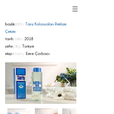
title
başlık.
.
Tariş Kolonyaları Reklam
Çekimi
date
tarih.
.
2018
city
şehir.
.
Türkiye
team
ekip.
. Emre Çorbacı