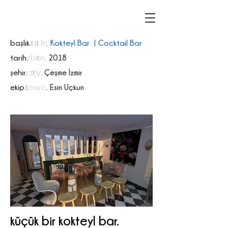
title
başlık.
.
Kokteyl Bar | Cocktail Bar
date
tarih.
.
2018
city
şehir.
.
Çeşme İzmir
team
ekip.
. Esin Uçkun
küçük bir kokteyl bar.