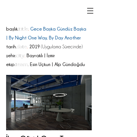
title
başlık.
.
Gece Başka Gündüz Başka
| By Night One Way, By Day Another
date
tarih.
.
2019
(Uygulama Sürecinde)
city
şehir.
.
Bayraklı | İzmir
team
ekip.
. Esin Uçkun | Alp Gündoğdu